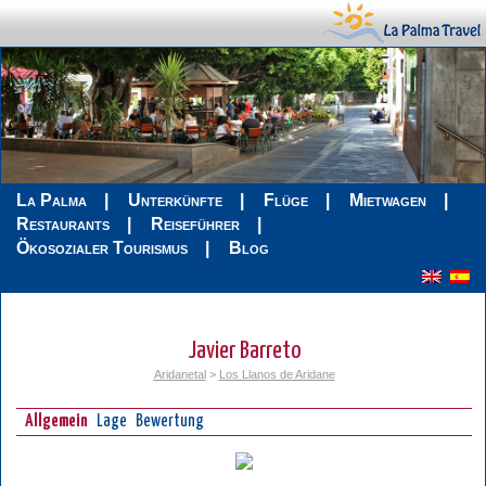
La Palma
Unterkünfte
Flüge
Mietwagen
Restaurants
Reiseführer
Ökosozialer Tourismus
Blog
Javier Barreto
Aridanetal
>
Los Llanos de Aridane
Allgemein
Lage
Bewertung