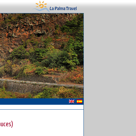
auces)