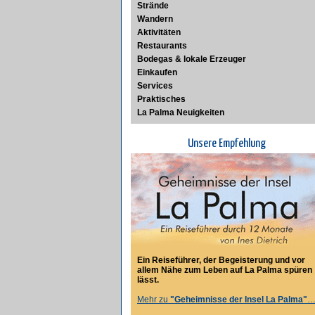
Strände
Wandern
Aktivitäten
Restaurants
Bodegas & lokale Erzeuger
Einkaufen
Services
Praktisches
La Palma Neuigkeiten
Unsere Empfehlung
Ein Reiseführer, der Begeisterung und vor
allem Nähe zum Leben auf La Palma spüren
lässt.
Mehr zu
"Geheimnisse der Insel La Palma"