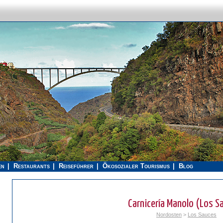
en
Restaurants
Reiseführer
Ökosozialer Tourismus
Blog
Carnicería Manolo (Los S
Nordosten
>
Los Sauces