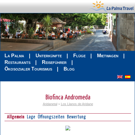
La Palma
Unterkünfte
Flüge
Mietwagen
Restaurants
Reiseführer
Ökosozialer Tourismus
Blog
Biofinca Andromeda
Aridanetal
>
Los Llanos de Aridane
Allgemein
Lage
Öffnungszeiten
Bewertung