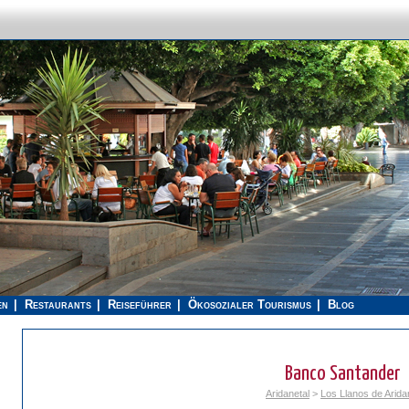
en
Restaurants
Reiseführer
Ökosozialer Tourismus
Blog
Banco Santander
Aridanetal
>
Los Llanos de Arida